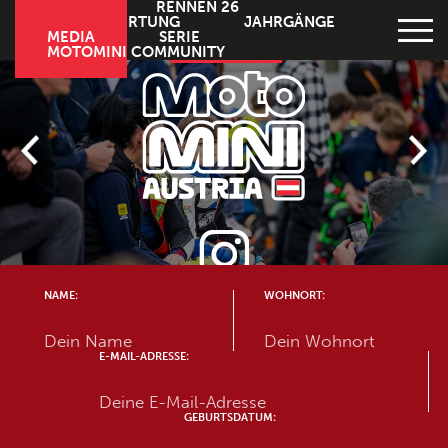
HOME
HOME
RENNEN 26
RENNEN 26
FAHRERWERTUNG
JAHRGÄNGE
FAHRERWERTUNG
MEDIA
JAHRGÄNGE
SERIE
MOTOMINI COMMUNITY
MEDIA
SERIE
MOTOMINI COMMUNITY
NAME:
WOHNORT:
E-MAIL-ADRESSE:
GEBURTSDATUM: