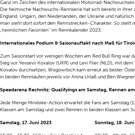
Ganz im Zeichen des internationalen Motorrad-Nachwuchses s
Die heimische Nachwuchs-Rennserie hat sich bereits in ihrer
England, Ungarn, den Niederlanden, der Ukraine und natürlich 
man sieht dort sofort den Rennstrecken-Charakter. So stellt 
„heimlichen Favoriten“
im Rennkalender 2023.
Internationales Podium & Saisonauftakt nach Maß für Tirole
Zum Saisonstart vor wenigen Wochen am Red Bull Ring war das 
Sieg vor Yevsevii Kovalov (UKR) und Levi Flier (NLD), mit dem
Kovalov durchsetzen, Wogowitsch kam erneut als bester Österrei
in beiden Rennläufen jeweils vor Anina Urlaß und Ben Wiegner
Speedarena Rechnitz: Qualifyings am Samstag, Rennen a
Jede Menge Minibike-Action erwartet die Fans am Samstag (17. 
Klassen am Samstag und zwei Rennen in beiden Klassen am Son
Samstag, 17. Juni 2023
Sonntag, 18. Juni