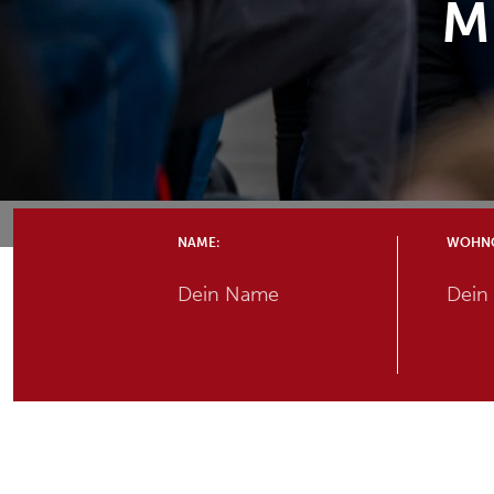
M
NAME:
WOHNO