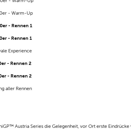
60er - Warm-Up
90er - Warm-Up
0er - Rennen 1
0er - Rennen 1
ale Experience
0er - Rennen 2
0er - Rennen 2
g aller Rennen
iGP™ Austria Series die Gelegenheit, vor Ort erste Eindrüc