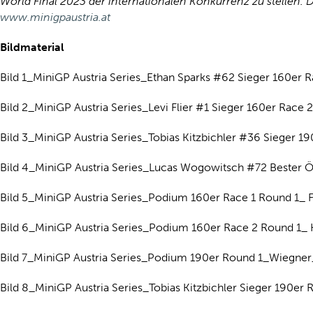
World Final 2023 der internationalen Konkurrenz zu stellen.
www.minigpaustria.at
Bildmaterial
Bild 1_MiniGP Austria Series_Ethan Sparks #62 Sieger 160er Ra
Bild 2_MiniGP Austria Series_Levi Flier #1 Sieger 160er Race 2
Bild 3_MiniGP Austria Series_Tobias Kitzbichler #36 Sieger 190
Bild 4_MiniGP Austria Series_Lucas Wogowitsch #72 Bester Öst
Bild 5_MiniGP Austria Series_Podium 160er Race 1 Round 1_ Fli
Bild 6_MiniGP Austria Series_Podium 160er Race 2 Round 1_ Kov
Bild 7_MiniGP Austria Series_Podium 190er Round 1_Wiegner_Ki
Bild 8_MiniGP Austria Series_Tobias Kitzbichler Sieger 190er R