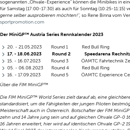
sogenannten „Ohvale-Experience“ können die Minibikes in eine
für Samstag (17:00-17:30) als auch für Sonntag (10:25-11:15) v
gerne selber ausprobieren möchten!“,
so Rene Binna vom Ver
sportpromotion.com
Der MiniGP™ Austria Series Rennkalender 2023
20. - 21.05.2023 Round 1 Red Bull Ring
17. - 18.06.2023 Round 2 Speedarena Rechnit
15. - 16.07.2023 Round 3 ÖAMTC Fahrtechnik Zent
05. - 06.08.2023 Round 4 Red Bull Ring
16. - 17.09.2023 Round 5 ÖAMTC Experience Center
Über die FIM MiniGP
™
Die FIM MiniGP™ World Series zielt darauf ab, eine gleichbe
standardisiert, um die Fähigkeiten der jungen Piloten bestmö
Meisterschaft auch in Österreich. Botschafter der FIM MiniG
zehn und 14 Jahre jung sein und auf gleichen Ohvale GP-0 1
16 Jahren erweitert, hier wird auf identischen Ohvale GP-2