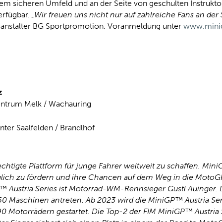
m sicheren Umfeld und an der Seite von geschulten Instruktor
erfügbar.
„Wir freuen uns nicht nur auf zahlreiche Fans an der 
anstalter BG Sportpromotion. Voranmeldung unter
www.minig
z
rum Melk / Wachauring
 Saalfelden / Brandlhof
rechtigte Plattform für junge Fahrer weltweit zu schaffen. M
glich zu fördern und ihre Chancen auf dem Weg in die MotoGP 
P™ Austria Series ist Motorrad-WM-Rennsieger Gustl Auinger.
60 Maschinen antreten. Ab 2023 wird die MiniGP™ Austria Ser
 190 Motorrädern gestartet. Die Top-2 der FIM MiniGP™ Aust